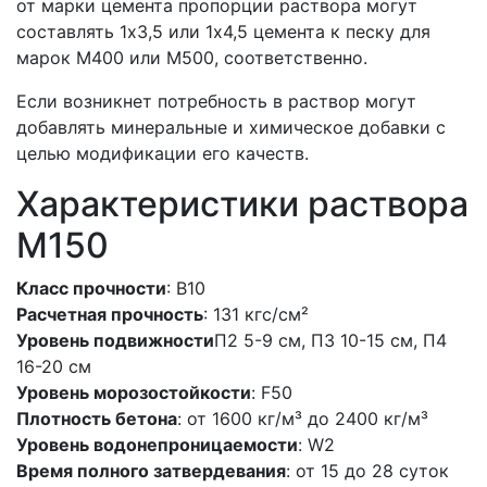
от марки цемента пропорции раствора могут
составлять 1x3,5 или 1x4,5 цемента к песку для
марок M400 или M500, соответственно.
Если возникнет потребность в раствор могут
добавлять минеральные и химическое добавки с
целью модификации его качеств.
Характеристики раствора
М150
Класс прочности
: В10
Расчетная прочность
: 131 кгс/см²
Уровень подвижности
П2 5-9 см, П3 10-15 см, П4
16-20 см
Уровень морозостойкости
: F50
Плотность бетона
: от 1600 кг/м³ до 2400 кг/м³
Уровень водонепроницаемости
: W2
Время полного затвердевания
: от 15 до 28 суток