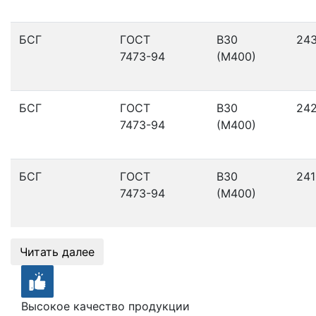
БСГ
ГОСТ
В30
24
7473-94
(М400)
БСГ
ГОСТ
В30
24
7473-94
(М400)
БСГ
ГОСТ
В30
241
7473-94
(М400)
Читать далее
Высокое качество продукции